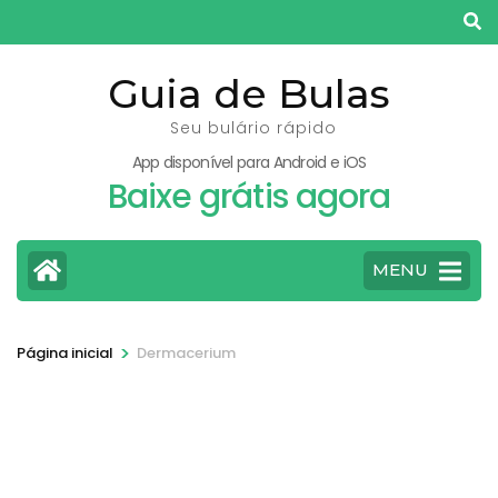
Pular
para
o
Guia de Bulas
conteúdo
Seu bulário rápido
(pressione
App disponível para Android e iOS
Enter)
Baixe grátis agora
MENU
>
Página inicial
Dermacerium