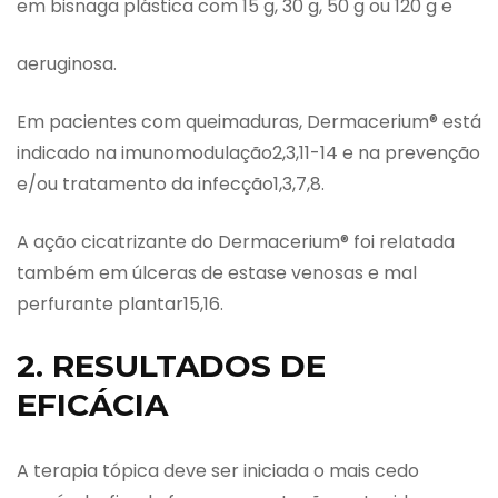
em bisnaga plástica com 15 g, 30 g, 50 g ou 120 g e
aeruginosa.
Em pacientes com queimaduras, Dermacerium® está
indicado na imunomodulação2,3,11-14 e na prevenção
e/ou tratamento da infecção1,3,7,8.
A ação cicatrizante do Dermacerium® foi relatada
também em úlceras de estase venosas e mal
perfurante plantar15,16.
2. RESULTADOS DE
EFICÁCIA
A terapia tópica deve ser iniciada o mais cedo