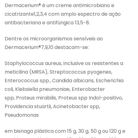
Dermacerium® é um creme antimicrobiano e
cicatrizante1,2,3,4 com amplo espectro de ação
antibacteriana e antifúngica 13,5-8.
Dentre os microorganismos sensíveis ao
Dermacerium®7,9,10 destacam-se:
Staphylococcus aureus, inclusive os resistentes a
meticilina (MRSA), Streptococcus pyogenes,
Enterococcus spp., Candida albicans, Escherichia
coli, Klebsiella pneumoniae, Enterobacter
spp, Proteus mirabilis, Proteus spp Indol-positivo,
Providencia stuartii, Acinetobacter spp,
Pseudomonas
em bisnaga plástica com 15 g, 30 g, 50 g ou 120 g e