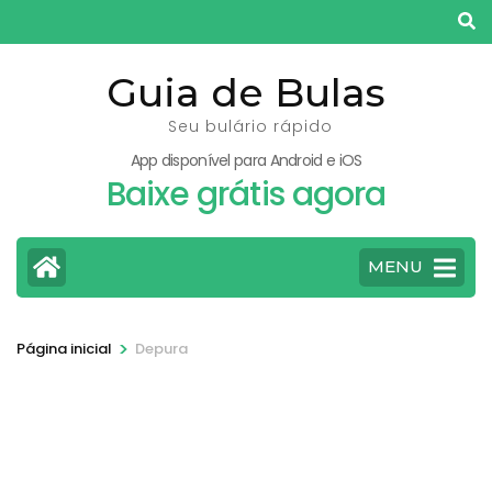
Pular
para
o
Guia de Bulas
conteúdo
Seu bulário rápido
(pressione
App disponível para Android e iOS
Enter)
Baixe grátis agora
MENU
>
Página inicial
Depura