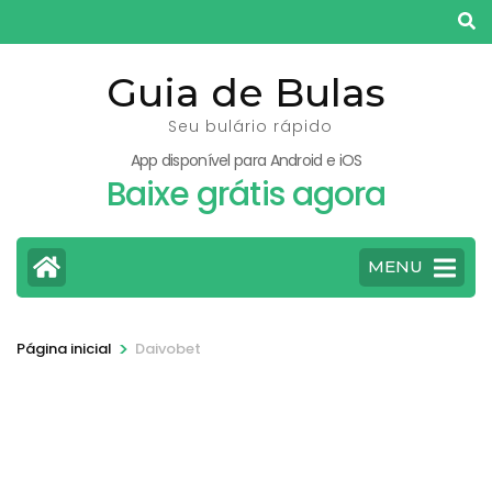
Pular
para
o
Guia de Bulas
conteúdo
Seu bulário rápido
(pressione
App disponível para Android e iOS
Enter)
Baixe grátis agora
MENU
>
Página inicial
Daivobet