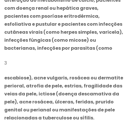
alteração do metabolismo de cálcio, pacientes
com doença renal ou hepática graves,
pacientes com psoríase eritrodérmica,
esfoliativa e pustular e pacientes com infecções
cutâneas virais (como herpes simples, varicela),
infecções fúngicas (como micose) ou
bacterianas, infecções por parasitas (como
3
escabiose), acne vulgaris, rosácea ou dermatite
perioral, atrofia de pele, estrias, fragilidade das
veias da pele, ictiose (doença descamativa da
pele), acne rosácea, úlceras, feridas, prurido
genital ou perianal ou manifestações de pele
relacionadas a tuberculose ou sífilis.