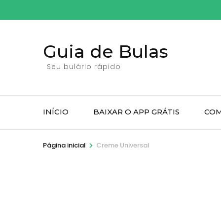
Pular
para
o
Guia de Bulas
conteúdo
(pressione
Seu bulário rápido
Enter)
INÍCIO
BAIXAR O APP GRÁTIS
COM
>
Página inicial
Creme Universal