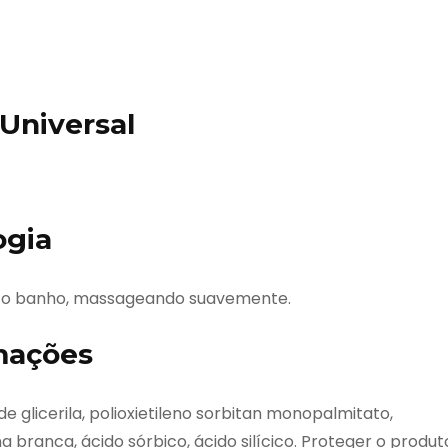
Universal
ogia
s o banho, massageando suavemente.
mações
 glicerila, polioxietileno sorbitan monopalmitato,
ina branca, ácido sórbico, ácido silícico. Proteger o produt