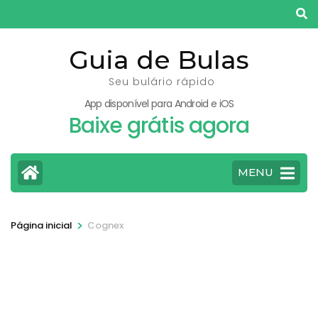
Pular
para
o
Guia de Bulas
conteúdo
Seu bulário rápido
(pressione
App disponível para Android e iOS
Enter)
Baixe grátis agora
MENU
>
Página inicial
Cognex