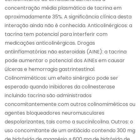
concentração média plasmática de tacrina em
aproximadamente 35%. A significância clínica desta
interação ainda não é conhecida. Anticolinérgicos: a
tacrina tem potencial para interferir com
medicações anticolinérgicas. Drogas
antiinflamatórias não esteroidais (AINE): a tacrina
pode aumentar o potencial dos AINEs em causar
úlceras e hemorragia gastrintestinal.
Colinomiméticos: um efeito sinérgico pode ser
esperado quando inibidores da colinesterase
incluindo tacrina são administrados
concomitantemente com outros colinomiméticos ou
agentes bloqueadores neuromusculares
despolarizantes, tais como a succinilcolina. Outros: o
uso concomitante de um antiácido contendo 300 mg
de hidróxido de magnésio + 600 mg de hidróxido de