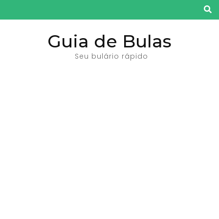
Pular
para
o
Guia de Bulas
conteúdo
Seu bulário rápido
(pressione
Enter)