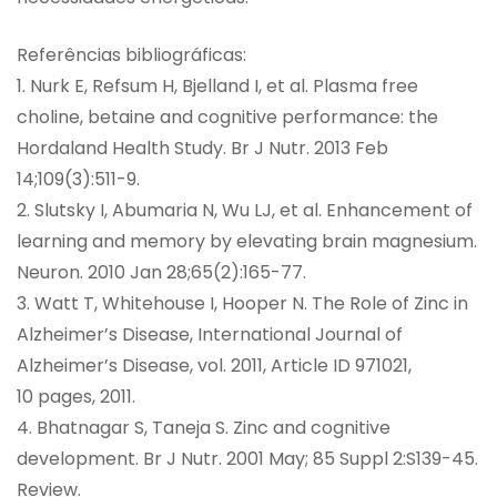
Referências bibliográficas:
1. Nurk E, Refsum H, Bjelland I, et al. Plasma free
choline, betaine and cognitive performance: the
Hordaland Health Study. Br J Nutr. 2013 Feb
14;109(3):511-9.
2. Slutsky I, Abumaria N, Wu LJ, et al. Enhancement of
learning and memory by elevating brain magnesium.
Neuron. 2010 Jan 28;65(2):165-77.
3. Watt T, Whitehouse I, Hooper N. The Role of Zinc in
Alzheimer’s Disease, International Journal of
Alzheimer’s Disease, vol. 2011, Article ID 971021,
10 pages, 2011.
4. Bhatnagar S, Taneja S. Zinc and cognitive
development. Br J Nutr. 2001 May; 85 Suppl 2:S139-45.
Review.