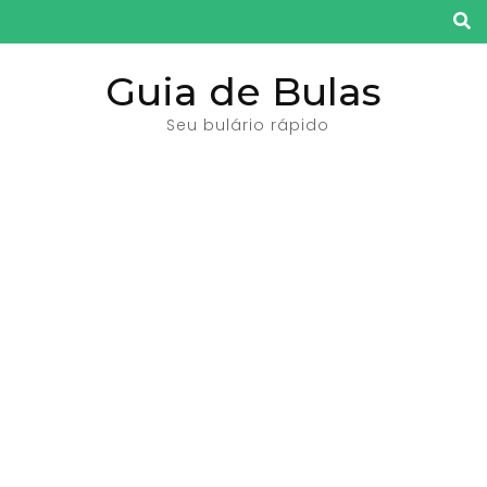
Pular
para
o
Guia de Bulas
conteúdo
Seu bulário rápido
(pressione
Enter)