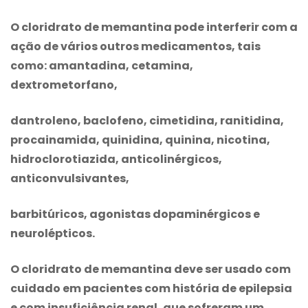
O
cloridrato de memantina
pode interferir com a
ação de vários outros medicamentos, tais
como: amantadina, cetamina,
dextrometorfano,
dantroleno, baclofeno, cimetidina, ranitidina,
procainamida, quinidina, quinina, nicotina,
hidroclorotiazida, anticolinérgicos,
anticonvulsivantes,
barbitúricos, agonistas dopaminérgicos e
neurolépticos.
O
cloridrato de memantina
deve ser usado com
cuidado em pacientes com história de epilepsia
e com insuficiência renal, que sofreram um