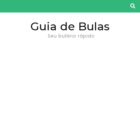
Pular
para
o
Guia de Bulas
conteúdo
Seu bulário rápido
(pressione
Enter)