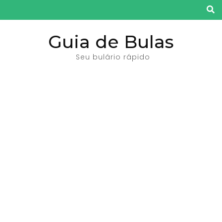
Pular
para
o
Guia de Bulas
conteúdo
Seu bulário rápido
(pressione
Enter)