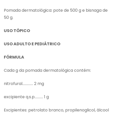
Pomada dermatológica: pote de 500 g e bisnaga de
50 g.
USO TÓPICO
USO ADULTO E PEDIÁTRICO
FÓRMULA
Cada g da pomada dermatológica contém:
nitrofural………….. 2 mg
excipiente q.s.p……….. 1 g
Excipientes: petrolato branco, propilenoglicol, álcool