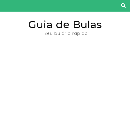
Pular
para
o
Guia de Bulas
conteúdo
Seu bulário rápido
(pressione
Enter)