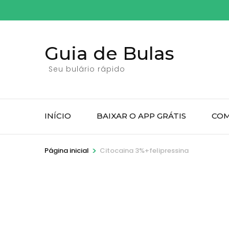
Pular
para
o
Guia de Bulas
conteúdo
(pressione
Seu bulário rápido
Enter)
INÍCIO
BAIXAR O APP GRÁTIS
COM
>
Página inicial
Citocaina 3%+felipressina