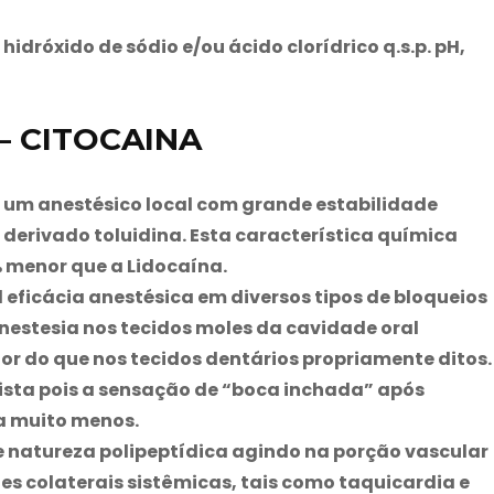
hidróxido de sódio e/ou ácido clorídrico q.s.p. pH,
– CITOCAINA
é um anestésico local com grande estabilidade
 derivado toluidina. Esta característica química
 menor que a Lidocaína.
ficácia anestésica em diversos tipos de bloqueios
nestesia nos tecidos moles da cavidade oral
r do que nos tecidos dentários propriamente ditos.
ista pois a sensação de “boca inchada” após
a muito menos.
de natureza polipeptídica agindo na porção vascular
ões colaterais sistêmicas, tais como taquicardia e