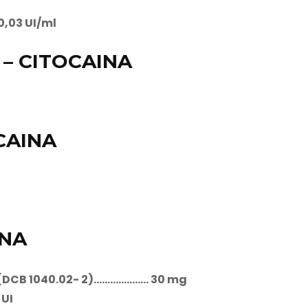
0,03 UI/ml
– CITOCAINA
CAINA
INA
(DCB 1040.02- 2)……………….. 30 mg
 UI