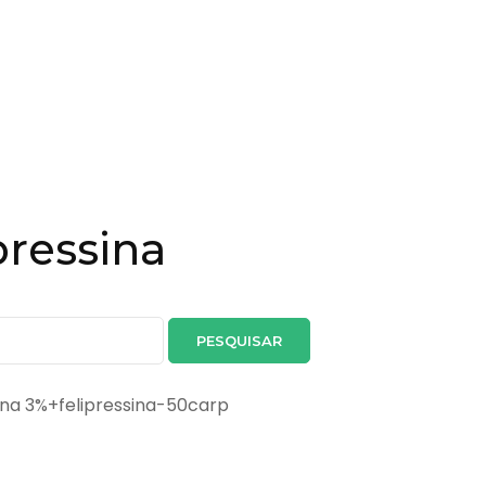
pressina
aina 3%+felipressina-50carp