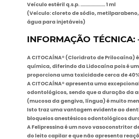
Veículo estéril q.s.p. ……………….. 1 ml
(Veículo: cloreto de sódio, metilparabeno, 
água para injetáveis)
INFORMAÇÃO TÉCNICA: 
A CITOCAÍNA® (Cloridrato de Prilocaína) 
química, diferindo da Lidocaína pois é um
proporciona uma toxicidade cerca de 40%
A CITOCAÍNA® apresenta uma excepcional e
odontológicos, sendo que a duração da a
(mucosa da gengiva, língua) é muito meno
Isto traz uma vantagem evidente ao dent
bloqueios anestésicos odontológicos dur
A Felipressina é um novo vasoconstritor 
do leito capilar e que não apresenta reaç