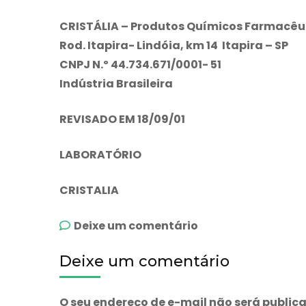
CRISTÁLIA – Produtos Químicos Farmacêut
Rod. Itapira- Lindóia, km 14 Itapira – SP
CNPJ N.º 44.734.671/0001- 51
Indústria Brasileira
REVISADO EM 18/09/01
LABORATÓRIO
CRISTALIA
emCitocaina
Deixe um comentário
3%+felipressina
Deixe um comentário
O seu endereço de e-mail não será public