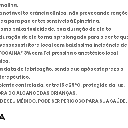
nalina.
notável tolerância clínica, não provocando reaçõe
a para pacientes sensíveis à Epinefrina.
 como baixa toxicidade, boa duração do efeito
 duração de efeito mais prolongado para o dente qu
vasoconstritora local com baixíssima incidência de
TOCAÍNA® 3% com Felipressina o anestésico local
ica.
 a data de fabricação, sendo que após este prazo o
terapêutico.
nte controlada, entre 15 e 25ºC, protegido da luz.
RA DO ALCANCE DAS CRIANÇAS.
E SEU MÉDICO, PODE SER PERIGOSO PARA SUA SAÚDE.
A