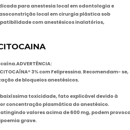
dicada para anestesia local em odontologia e
asoconstrição local em cirurgia plástica sob
patibilidade com anestésicos inalatórios,
 CITOCAINA
locaína.ADVERTÊNCIA:
 CITOCAÍNA® 3% com Felipressina. Recomendam- se,
zação de bloqueios anestésicos.
baixíssima toxicidade, fato explicável devido à
r concentração plasmática do anestésico.
, atingindo valores acima de 600 mg, podem provoc
poemia grave.