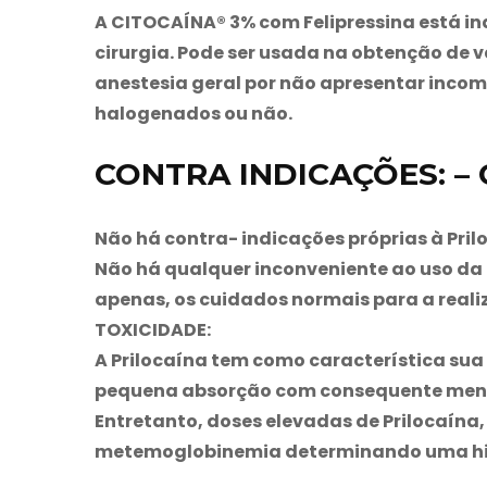
A CITOCAÍNA® 3% com Felipressina está in
cirurgia. Pode ser usada na obtenção de v
anestesia geral por não apresentar incom
halogenados ou não.
CONTRA INDICAÇÕES: –
Não há contra- indicações próprias à Pri
Não há qualquer inconveniente ao uso da
apenas, os cuidados normais para a reali
TOXICIDADE:
A Prilocaína tem como característica sua 
pequena absorção com consequente meno
Entretanto, doses elevadas de Prilocaína
metemoglobinemia determinando uma hi