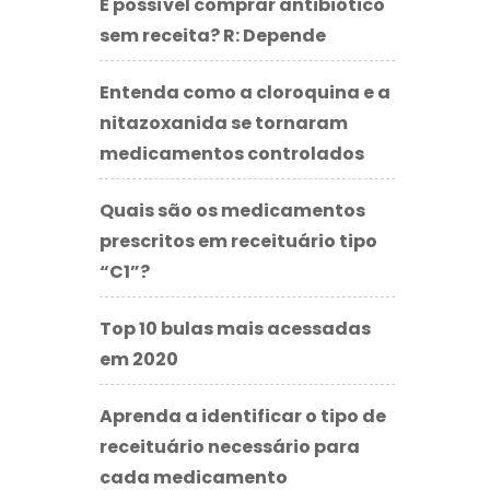
É possível comprar antibiótico
sem receita? R: Depende
Entenda como a cloroquina e a
nitazoxanida se tornaram
medicamentos controlados
Quais são os medicamentos
prescritos em receituário tipo
“C1”?
Top 10 bulas mais acessadas
em 2020
Aprenda a identificar o tipo de
receituário necessário para
cada medicamento