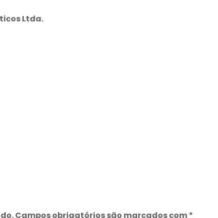
icos Ltda.
ado.
Campos obrigatórios são marcados com
*