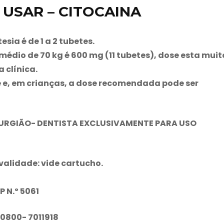
USAR – CITOCAINA
ia é de 1 a 2 tubetes.
dio de 70 kg é 600 mg (11 tubetes), dose esta muit
 clínica.
 e, em crianças, a dose recomendada pode ser
RURGIÃO- DENTISTA EXCLUSIVAMENTE PARA USO
 validade: vide cartucho.
P N.º 5061
 0800- 7011918