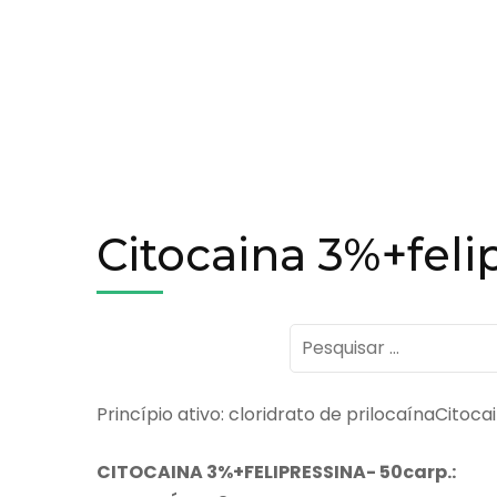
Citocaina 3%+feli
Pesquisar
por:
Princípio ativo: cloridrato de prilocaínaCitoc
CITOCAINA
3%+FELIPRESSINA- 50carp.: