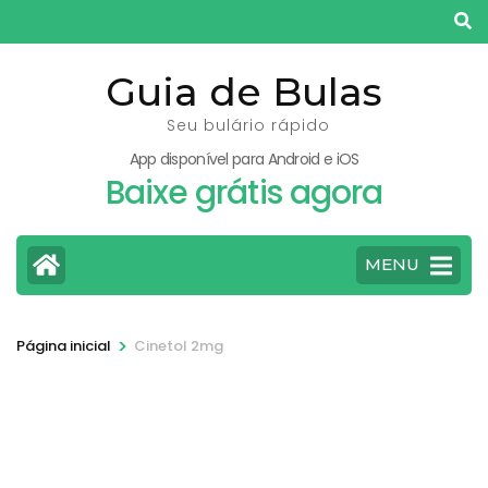
Pular
para
o
Guia de Bulas
conteúdo
Seu bulário rápido
(pressione
App disponível para Android e iOS
Enter)
Baixe grátis agora
MENU
>
Página inicial
Cinetol 2mg