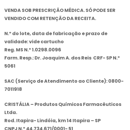
VENDA SOB PRESCRIÇÃO MÉDICA. SÓ PODE SER
VENDIDO COM RETENÇÃO DA RECEITA.
N.º do lote, data de fabricação e prazo de
validade: vide cartucho
Reg. MS N.º 1.0298.0096
Farm. Resp.: Dr. Joaquim A. dos Reis CRF- SP N.º
5061
SAC (Serviço de Atendimento ao Cliente): 0800-
7011918
CRISTÁLIA – Produtos Químicos Farmacêuticos
Ltda.
Rod. Itapira- Lindóia, km 14 Itapira – SP
CNPJ N.º 44.734.671/0001- 51