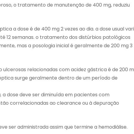
eroso, o tratamento de manutenção de 400 mg, reduziu
tica a dose é de 400 mg 2 vezes ao dia. a dose usual var
é 12 semanas. o tratamento dos distúrbios patológicos
lmente, mas a posologia inicial é geralmente de 200 mg 3
 ulcerosas relacionadas com acidez gástrica é de 200 
spéptica surge geralmente dentro de um período de
g. a dose deve ser diminuída em pacientes com
estão correlacionadas ao clearance ou à depuração
eve ser administrada assim que termine a hemodiálise.