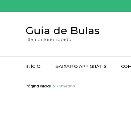
Pular
para
o
Guia de Bulas
conteúdo
(pressione
Seu bulário rápido
Enter)
INÍCIO
BAIXAR O APP GRÁTIS
COM
>
Página inicial
Cimetina