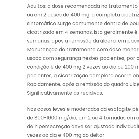
Adultos: a dose recomendada no tratamento 
ou em 2 doses de 400 mg. a completa cicatri
sintomático surge comumente dentro de pouc
cicatrizado em 4 semanas, isto geralmente é
semanas. após a remissão da úlcera, em paci
Manutenção do tratamento com dose menor (4
usada com segurança nestes pacientes, por de
condição é de 400 mg 2 vezes ao dia ou 200 m
pacientes, a cicatrização completa ocorre em
Rapidamente. após a remissão do quadro ulc
Significativamente as recidivas.
Nos casos leves e moderados da esofagite pép
de 800-1600 mg/dia, em 2 ou 4 tomadas em at
de hipersecreção deve ser ajustado individua
vezes ao dia e 400 mg ao deitar.