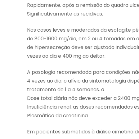
Rapidamente. após a remissão do quadro ulc
Significativamente as recidivas.
Nos casos leves e moderados da esofagite pép
de 800-1600 mg/dia, em 2 ou 4 tomadas em at
de hipersecreção deve ser ajustado individua
vezes ao dia e 400 mg ao deitar.
A posologia recomendada para condições não
4 vezes ao dia. o alívio da sintomatologia di
tratamento de 1 a 4 semanas. a
Dose total diária não deve exceder a 2400 m
Insuficiência renal. as doses recomendadas 
Plasmática da creatinina.
Em pacientes submetidos à diálise cimetina d