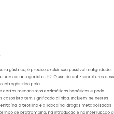
s
ra gástrica, é preciso excluir sua possível malignidade,
a com os antagonistas H2. O uso de anti-secretores des
o intragástrico pela
ibe certos mecanismos enzimáticos hepáticos e pode
casos isto tem significado clínica. Incluem-se nestes
enitoína, a teofilina e a lidocaína, drogas metabolizadas
 tempo de protrombina, na introdução e na interrupção d