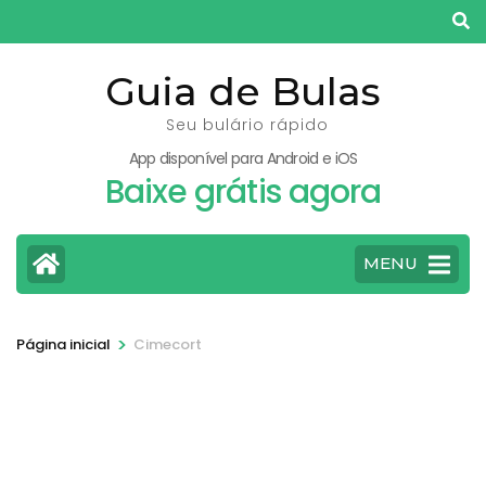
Pular
para
o
Guia de Bulas
conteúdo
Seu bulário rápido
(pressione
App disponível para Android e iOS
Enter)
Baixe grátis agora
MENU
>
Página inicial
Cimecort