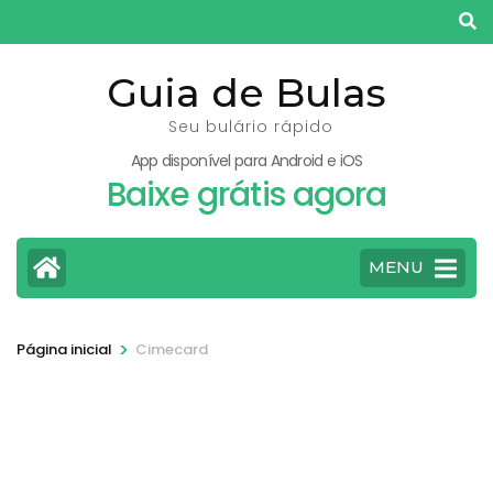
Pular
para
o
Guia de Bulas
conteúdo
Seu bulário rápido
(pressione
App disponível para Android e iOS
Enter)
Baixe grátis agora
MENU
>
Página inicial
Cimecard