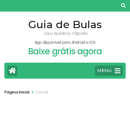
Pular
para
o
Guia de Bulas
conteúdo
Seu bulário rápido
(pressione
App disponível para Android e iOS
Enter)
Baixe grátis agora
MENU
>
Página inicial
Cilclar