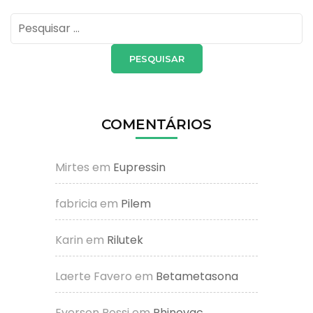
Pesquisar
por:
COMENTÁRIOS
Mirtes
em
Eupressin
fabricia
em
Pilem
Karin
em
Rilutek
Laerte Favero
em
Betametasona
Everson Rossi
em
Rhinovac