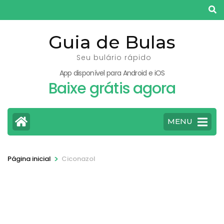
Pular
para
o
Guia de Bulas
conteúdo
Seu bulário rápido
(pressione
App disponível para Android e iOS
Enter)
Baixe grátis agora
MENU
>
Página inicial
Ciconazol