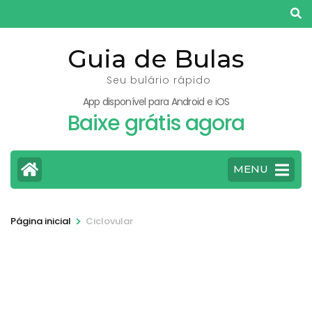
Pular
para
o
Guia de Bulas
conteúdo
Seu bulário rápido
(pressione
App disponível para Android e iOS
Enter)
Baixe grátis agora
MENU
>
Página inicial
Ciclovular