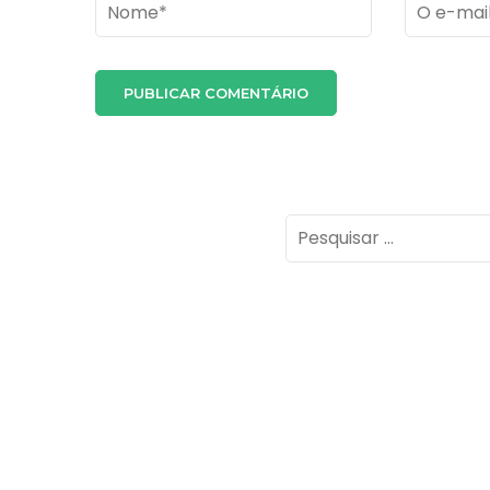
Name
*
Email
*
Pesquisar
por: