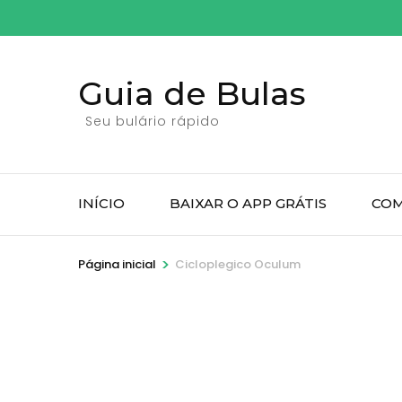
Pular
para
o
Guia de Bulas
conteúdo
(pressione
Seu bulário rápido
Enter)
INÍCIO
BAIXAR O APP GRÁTIS
COM
>
Página inicial
Cicloplegico Oculum