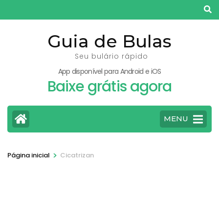
Pular
para
o
Guia de Bulas
conteúdo
Seu bulário rápido
(pressione
App disponível para Android e iOS
Enter)
Baixe grátis agora
MENU
>
Página inicial
Cicatrizan