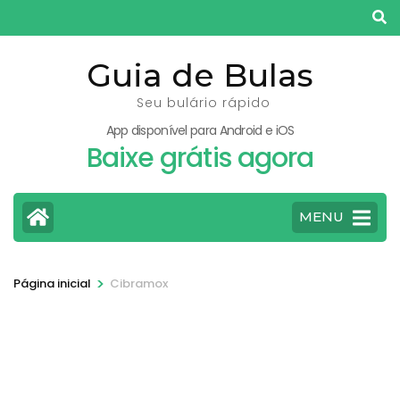
Pular
para
o
Guia de Bulas
conteúdo
Seu bulário rápido
(pressione
App disponível para Android e iOS
Enter)
Baixe grátis agora
MENU
>
Página inicial
Cibramox