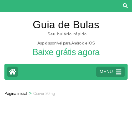
Pular
para
o
Guia de Bulas
conteúdo
Seu bulário rápido
(pressione
App disponível para Android e iOS
Enter)
Baixe grátis agora
MENU
>
Página inicial
Ciavor 20mg