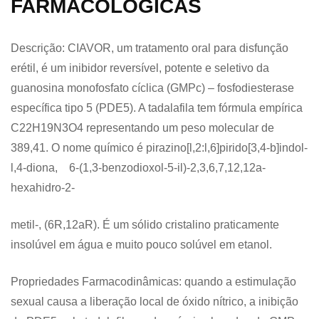
FARMACOLÓGICAS
Descrição: CIAVOR, um tratamento oral para disfunção
erétil, é um inibidor reversível, potente e seletivo da
guanosina monofosfato cíclica (GMPc) – fosfodiesterase
específica tipo 5 (PDE5). A tadalafila tem fórmula empírica
C22H19N3O4 representando um peso molecular de
389,41. O nome químico é pirazino[l,2:l,6]pirido[3,4-b]indol-
l,4-diona, 6-(1,3-benzodioxol-5-il)-2,3,6,7,12,12a-
hexahidro-2-
metil-, (6R,12aR). É um sólido cristalino praticamente
insolúvel em água e muito pouco solúvel em etanol.
Propriedades Farmacodinâmicas: quando a estimulação
sexual causa a liberação local de óxido nítrico, a inibição