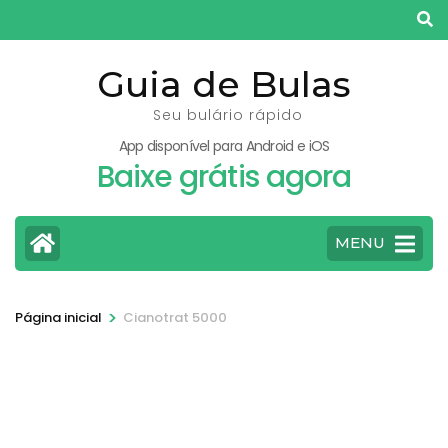
Pular
para
o
Guia de Bulas
conteúdo
Seu bulário rápido
(pressione
App disponível para Android e iOS
Enter)
Baixe grátis agora
MENU
>
Página inicial
Cianotrat 5000