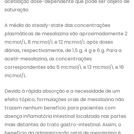
acetilação dose-dependente que pode ser objeto de
saturação.
A média do steady-state das concentrações
plasmáticas de mesalazina são aproximadamente 2
mcmol/L, 8 mcmol/L e 12 mcmol/L após doses
diárias, respectivamente, de 1,5 g, 4 g e 6 g. Para a
acetil-mesalazina, as concentrações
correspondentes são 6 mcmol/L e 13 mcmol/L e 16
mcmol/L.
Devido à rápida absorção e a necessidade de um
efeito tópico, formulações orais de mesalazina não
trazem nenhum benefício para pacientes com
doença inflamatória intestinal localizada nas partes
mais distantes do trato gastro-intestinal. Assim, o
benefício da administração retal de mesalazina é