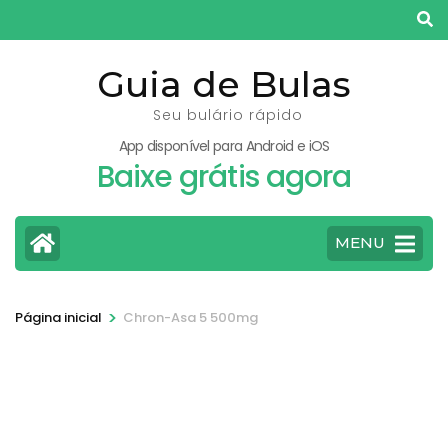
Pular
para
o
Guia de Bulas
conteúdo
Seu bulário rápido
(pressione
App disponível para Android e iOS
Enter)
Baixe grátis agora
MENU
>
Página inicial
Chron-Asa 5 500mg