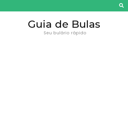
Pular
para
o
Guia de Bulas
conteúdo
Seu bulário rápido
(pressione
Enter)