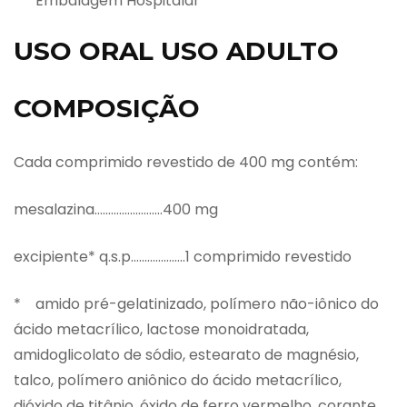
* Embalagem Hospitalar
USO ORAL USO ADULTO
COMPOSIÇÃO
Cada comprimido revestido de 400 mg contém:
mesalazina…………………….400 mg
excipiente* q.s.p………………..1 comprimido revestido
* amido pré-gelatinizado, polímero não-iônico do
ácido metacrílico, lactose monoidratada,
amidoglicolato de sódio, estearato de magnésio,
talco, polímero aniônico do ácido metacrílico,
dióxido de titânio, óxido de ferro vermelho, corante