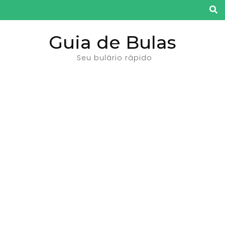
Pular
para
o
Guia de Bulas
conteúdo
Seu bulário rápido
(pressione
Enter)