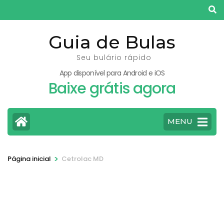
Pular
para
o
Guia de Bulas
conteúdo
Seu bulário rápido
(pressione
App disponível para Android e iOS
Enter)
Baixe grátis agora
MENU
>
Página inicial
Cetrolac MD