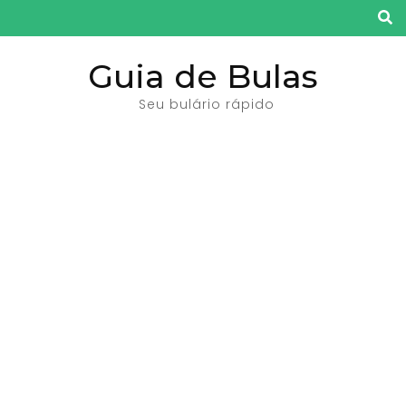
Pular
para
o
Guia de Bulas
conteúdo
Seu bulário rápido
(pressione
Enter)