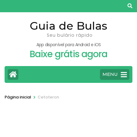
Pular
para
o
Guia de Bulas
conteúdo
Seu bulário rápido
(pressione
App disponível para Android e iOS
Enter)
Baixe grátis agora
MENU
>
Página inicial
Cetoteron