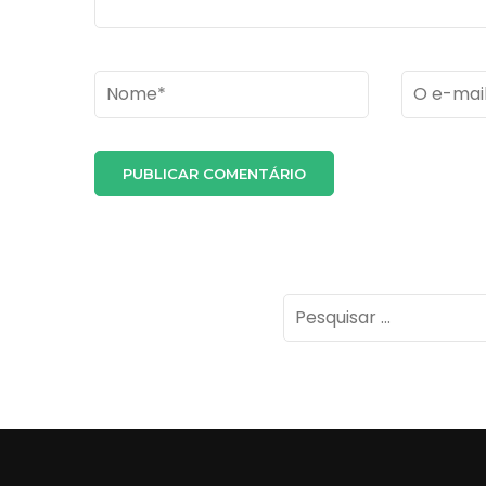
Name
*
Email
*
Pesquisar
por: