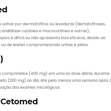
ed
e unhas por dermatófitos ou leveduras (derfatofitoses,
r, candidíase cutânea e mucocutânea e outras),
co é difícil ou não apresenta boa eficácia, devido ao
 ou de lesões comprometendo unhas e pêlos.
)
is comprimidos (400 mg) em uma só dose diária, durante 
mido (200 mg) ao dia, até pelo menos uma semana após 
vação dos exames micológicos.
e Cetomed