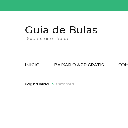
Pular
para
o
Guia de Bulas
conteúdo
(pressione
Seu bulário rápido
Enter)
INÍCIO
BAIXAR O APP GRÁTIS
COM
>
Página inicial
Cetomed