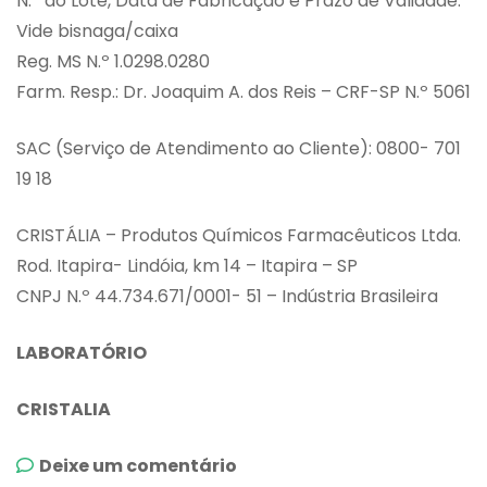
N.º do Lote, Data de Fabricação e Prazo de Validade:
Vide bisnaga/caixa
Reg. MS N.º 1.0298.0280
Farm. Resp.: Dr. Joaquim A. dos Reis – CRF-SP N.º 5061
SAC (Serviço de Atendimento ao Cliente): 0800- 701
19 18
CRISTÁLIA – Produtos Químicos Farmacêuticos Ltda.
Rod. Itapira- Lindóia, km 14 – Itapira – SP
CNPJ N.º 44.734.671/0001- 51 – Indústria Brasileira
LABORATÓRIO
CRISTALIA
emCetoconazol
Deixe um comentário