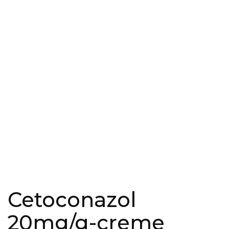
Cetoconazol
20mg/g-creme