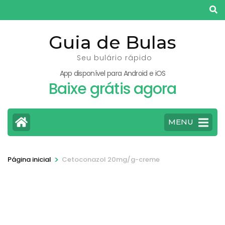
Pular
para
o
Guia de Bulas
conteúdo
Seu bulário rápido
(pressione
App disponível para Android e iOS
Enter)
Baixe grátis agora
MENU
>
Página inicial
Cetoconazol 20mg/g-creme