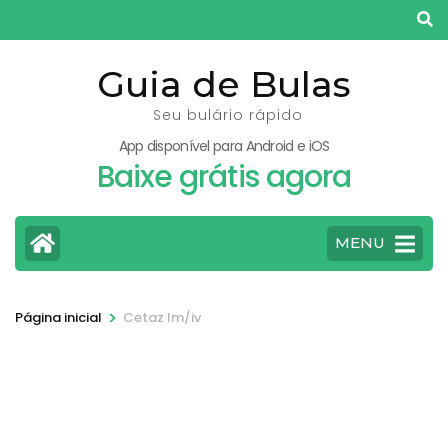
Pular
para
o
Guia de Bulas
conteúdo
Seu bulário rápido
(pressione
App disponível para Android e iOS
Enter)
Baixe grátis agora
MENU
>
Página inicial
Cetaz Im/iv