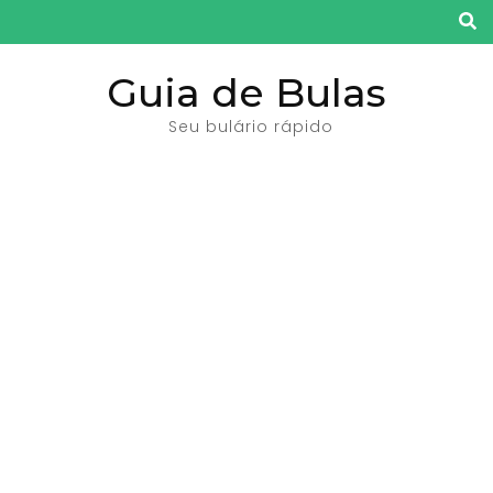
Pular
para
o
Guia de Bulas
conteúdo
Seu bulário rápido
(pressione
Enter)