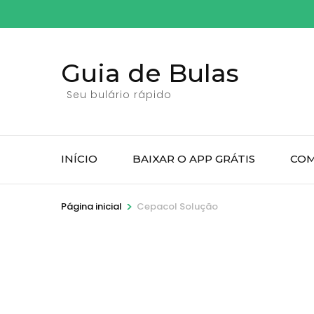
Pular
para
o
Guia de Bulas
conteúdo
(pressione
Seu bulário rápido
Enter)
INÍCIO
BAIXAR O APP GRÁTIS
COM
>
Página inicial
Cepacol Solução