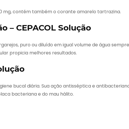
,500 mg, contém também o corante amarelo tartrazina.
ção – CEPACOL Solução
arejos, puro ou diluído em igual volume de água sempr
gular propicia melhores resultados.
olução
iene bucal diária. Sua ação antisséptica e antibacterian
aca bacteriana e do mau hálito.