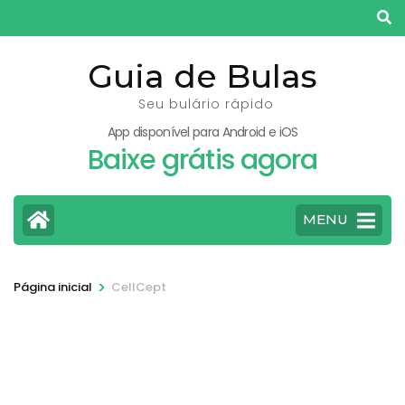
Pular
para
o
Guia de Bulas
conteúdo
Seu bulário rápido
(pressione
App disponível para Android e iOS
Enter)
Baixe grátis agora
MENU
>
Página inicial
CellCept