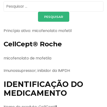
Pesquisar
por:
Princípio ativo: micofenolato mofetil
CellCept® Roche
micofenolato de mofetila
Imunossupressor; inibidor da IMPDH
IDENTIFICAÇÃO DO
MEDICAMENTO
Nome do produto: CellCept®