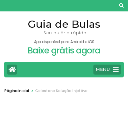
Pular
para
o
Guia de Bulas
conteúdo
Seu bulário rápido
(pressione
App disponível para Android e iOS
Enter)
Baixe grátis agora
MENU
>
Página inicial
Celestone Solução Injetável