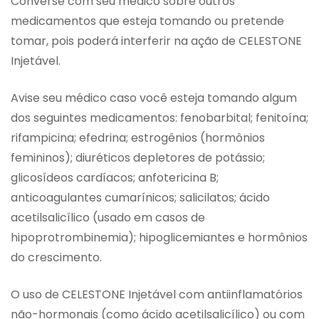
Converse com seu médico sobre outros
medicamentos que esteja tomando ou pretende
tomar, pois poderá interferir na ação de CELESTONE
Injetável.
Avise seu médico caso você esteja tomando algum
dos seguintes medicamentos: fenobarbital; fenitoína;
rifampicina; efedrina; estrogênios (hormônios
femininos); diuréticos depletores de potássio;
glicosídeos cardíacos; anfotericina B;
anticoagulantes cumarínicos; salicilatos; ácido
acetilsalicílico (usado em casos de
hipoprotrombinemia); hipoglicemiantes e hormônios
do crescimento.
O uso de CELESTONE Injetável com antiinflamatórios
não-hormonais (como ácido acetilsalicílico) ou com