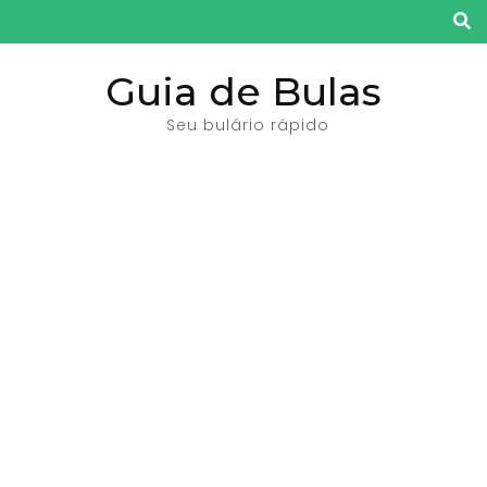
Pular
para
o
Guia de Bulas
conteúdo
Seu bulário rápido
(pressione
Enter)