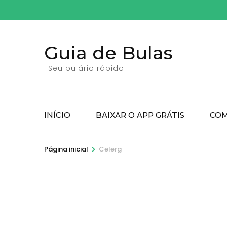
Pular
para
o
Guia de Bulas
conteúdo
(pressione
Seu bulário rápido
Enter)
INÍCIO
BAIXAR O APP GRÁTIS
COM
>
Página inicial
Celerg