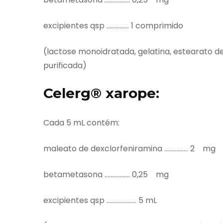
excipientes qsp …………… 1 comprimido
(lactose monoidratada, gelatina, estearato d
purificada)
Celerg® xarope:
Cada 5 mL contém:
maleato de dexclorfeniramina ……………. 2 mg
betametasona …………….. 0,25 mg
excipientes qsp ……………….. 5 mL