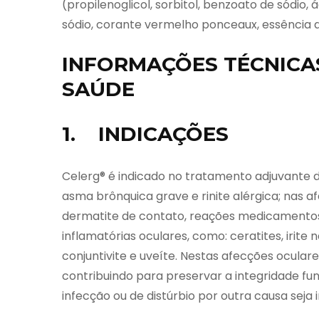
(propilenoglicol, sorbitol, benzoato de sódio, 
sódio, corante vermelho ponceaux, essência 
INFORMAÇÕES TÉCNICAS
SAÚDE
1. INDICAÇÕES
Celerg® é indicado no tratamento adjuvante d
asma brônquica grave e rinite alérgica; nas a
dermatite de contato, reações medicamentosa
inflamatórias oculares, como: ceratites, irite n
conjuntivite e uveíte. Nestas afecções oculares
contribuindo para preservar a integridade fu
infecção ou de distúrbio por outra causa seja 