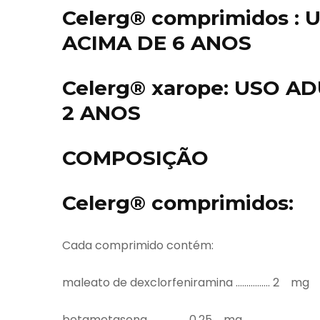
Celerg® comprimidos :
ACIMA DE 6 ANOS
Celerg® xarope: USO A
2 ANOS
COMPOSIÇÃO
Celerg® comprimidos:
Cada comprimido contém:
maleato de dexclorfeniramina ……………. 2 mg
betametasona …………….. 0,25 mg