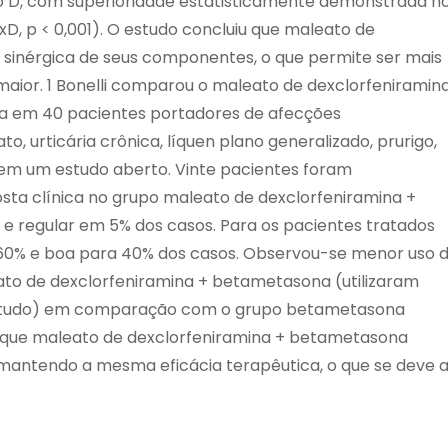
po D, com superioridade estatisticamente demonstrada n
xD, p < 0,001). O estudo concluiu que maleato de
sinérgica de seus componentes, o que permite ser mais
 maior. 1 Bonelli comparou o maleato de dexclorfeniramin
 em 40 pacientes portadores de afecções
, urticária crônica, líquen plano generalizado, prurigo,
em um estudo aberto. Vinte pacientes foram
ta clínica no grupo maleato de dexclorfeniramina +
 regular em 5% dos casos. Para os pacientes tratados
60% e boa para 40% dos casos. Observou-se menor uso 
ato de dexclorfeniramina + betametasona (utilizaram
studo) em comparação com o grupo betametasona
u que maleato de dexclorfeniramina + betametasona
mantendo a mesma eficácia terapêutica, o que se deve 