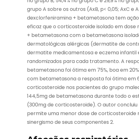
no grupo B, 54,4% no grupo C e 29,9% no gru
grupo A sobre os outros (AxB, p< 0,05; AxC e A
dexclorfeniramina + betametasona tem ação 
eficaz que o corticosteroide isolado em dose
+ betametasona com a betametasona isolada
dermatológicas alérgicas (dermatite de contato
dermatite medicamentosa e eczema infantil 
randomizados para cada tratamento. A respos
betametasona foi ótima em 75%, boa em 20% e
com betametasona a resposta foi ótima em 
corticosteroide nos pacientes do grupo male
144,5mg de betametasona durante todo o e
(300mg de corticosteroide). O autor conclui
permite uma menor dose de corticosteroide 
sinergismo de seus componentes 2.