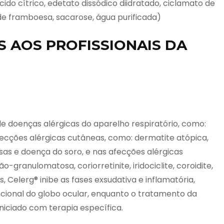
ácido cítrico, edetato dissódico diidratado, ciclamato de
de framboesa, sacarose, água purificada)
 AOS PROFISSIONAIS DA
e doenças alérgicas do aparelho respiratório, como:
fecções alérgicas cutâneas, como: dermatite atópica,
s e doença do soro, e nas afecções alérgicas
ão-granulomatosa, coriorretinite, iridociclite, coroidite,
, Celerg® inibe as fases exsudativa e inflamatória,
ncional do globo ocular, enquanto o tratamento da
iniciado com terapia específica.