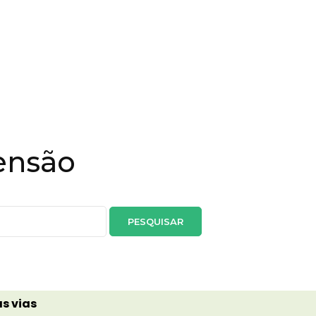
ensão
s vias