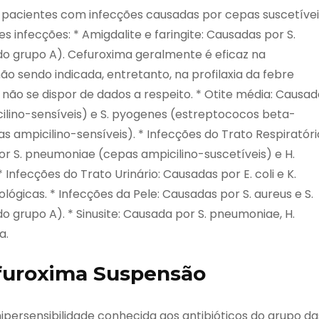
 pacientes com infecções causadas por cepas suscetívei
 infecções: * Amigdalite e faringite: Causadas por S.
o grupo A). Cefuroxima geralmente é eficaz na
o sendo indicada, entretanto, na profilaxia da febre
não se dispor de dados a respeito. * Otite média: Causad
cilino-sensíveis) e S. pyogenes (estreptococos beta-
s ampicilino-sensíveis). * Infecções do Trato Respiratóri
or S. pneumoniae (cepas ampicilino-suscetíveis) e H.
 Infecções do Trato Urinário: Causadas por E. coli e K.
gicas. * Infecções da Pele: Causadas por S. aureus e S.
grupo A). * Sinusite: Causada por S. pneumoniae, H.
a.
efuroxima Suspensão
persensibilidade conhecida aos antibióticos do grupo da