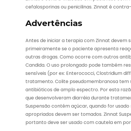
cefalosporinas ou penicilinas. Zinnat é contr
Advertências
Antes de iniciar a terapia com Zinnat devem 
primeiramente se o paciente apresenta reações
outras drogas. Como ocorre com outros antibi
Candida. O uso prolongado pode também resu
sensíveis (por ex: Enterococci, Clostridium dif
tratamento. Colite pseudomembranosa tem si
antibióticos de amplo espectro. Por esta raz
que desenvolveram diarréia durante tratamen
Suspensão contém açúcar, quando for usado n
apropriados devem ser tomados. Zinnat Suspe
portanto deve ser usado com cautela em port