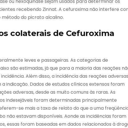
ase ou hexoquinase sejam usados para determinar os
cientes recebendo Zinnat. A cefuroxima não interfere c
lo método do picrato alcalino.
os colaterais de Cefuroxima
eralmente leves e passageiras. As categorias de
aixo são estimadas, já que para a maioria das reações nã
 incidência. Além disso, a incidência das reações adversa
 a indicação. Dados de estudos clínicos extensos foram
ações adversas, desde as muito comuns às raras. As
tos indesejáveis foram determinadas principalmente
eferem-se mais a taxa de relato do que a uma freqüênci
bo não estavam disponíveis. Aonde as incidências foram
icos, essas foram baseadas em dados relacionados à drog