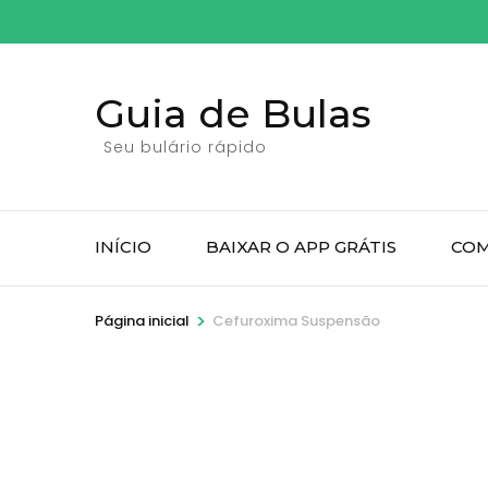
Pular
para
o
Guia de Bulas
conteúdo
(pressione
Seu bulário rápido
Enter)
INÍCIO
BAIXAR O APP GRÁTIS
COM
>
Página inicial
Cefuroxima Suspensão