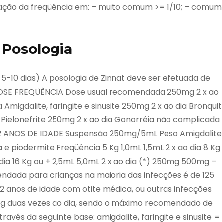
icação da freqüência em: – muito comum >= 1/10; – comum
 Posologia
e 5-10 dias) A posologia de Zinnat deve ser efetuada de
OSE FREQÜÊNCIA Dose usual recomendada 250mg 2 x ao
a Amigdalite, faringite e sinusite 250mg 2 x ao dia Bronqui
Pielonefrite 250mg 2 x ao dia Gonorréia não complicada
12 ANOS DE IDADE Suspensão 250mg/5mL Peso Amigdalite
a e piodermite Freqüência 5 Kg 1,0mL 1,5mL 2 x ao dia 8 Kg
o dia 16 Kg ou + 2,5mL 5,0mL 2 x ao dia (*) 250mg 500mg –
ndada para crianças na maioria das infecções é de 125
 2 anos de idade com otite médica, ou outras infecções
g duas vezes ao dia, sendo o máximo recomendado de
ravés da seguinte base: amigdalite, faringite e sinusite =