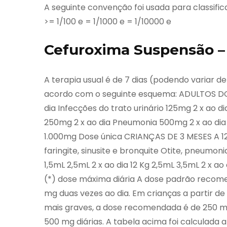
A seguinte convenção foi usada para classif
>= 1/100 e = 1/1000 e = 1/10000 e
Cefuroxima Suspensão –
A terapia usual é de 7 dias (podendo variar d
acordo com o seguinte esquema: ADULTOS D
dia Infecções do trato urinário 125mg 2 x ao di
250mg 2 x ao dia Pneumonia 500mg 2 x ao dia 
1.000mg Dose única CRIANÇAS DE 3 MESES A 
faringite, sinusite e bronquite Otite, pneumoni
1,5mL 2,5mL 2 x ao dia 12 Kg 2,5mL 3,5mL 2 x a
(*) dose máxima diária A dose padrão recome
mg duas vezes ao dia. Em crianças a partir de
mais graves, a dose recomendada é de 250 m
500 mg diárias. A tabela acima foi calculada at