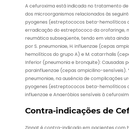
A cefuroxima está indicada no tratamento de
dos microorganismos relacionados às seguintes
pyogenes (estreptococos beta-hemolíticos d
erradicação do estreptococo da orofaringe, nã
reumática subseqüente, tendo em vista ainda 
por S. pneumoniae, H. influenzae (cepas ampi
hemolíticos do grupo A) e M. catarrhalis (cepa
Inferior (pneumonia e bronquite): Causadas p
parainfluenzae (cepas ampicilino-sensíveis). *
pneumoniae, na ausência de complicações uroló
pyogenes (estreptococos beta-hemolíticos do 
influenzae e Anaeróbios sensíveis à cefuroxim
Contra-indicações de C
Zinnat é contra-indicado em pacientes com hi