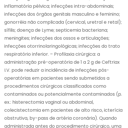
inflamatória pélvica; infecções intra-abdominais;
infecções dos órgãos genitais masculino e feminino;
gonorréia não complicada (cervical, uretral e retal);
sífilis; doença de Lyme; septicemia bacteriana;
meningites; infecções dos ossos e articulações;
infecções otorrinolaringológicas; infecções do trato
respiratório inferior. – Profilaxia cirúrgica: a
administração pré-operatória de 1 a 2 g de Ceftriax
I.V. pode reduzir a incidência de infecções pós-
operatórias em pacientes sendo submetidos a
procedimentos cirúrgicos classificados como
contaminados ou potencialmente contaminados (p.
ex.: histerectomia vaginal ou abdominal,
colecistectomia em pacientes de alto risco, icterícia
obstrutiva, by-pass de artéria coronária). Quando
administrada antes do procedimento cirúrgico, uma