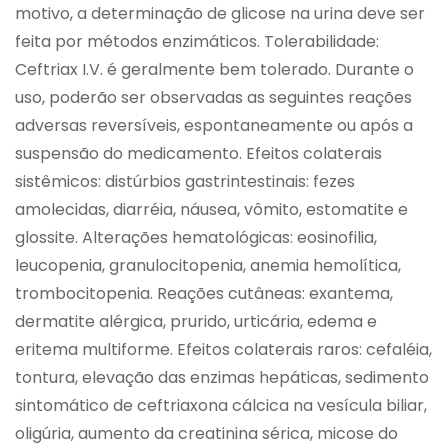
motivo, a determinação de glicose na urina deve ser
feita por métodos enzimáticos. Tolerabilidade:
Ceftriax I.V. é geralmente bem tolerado. Durante o
uso, poderão ser observadas as seguintes reações
adversas reversíveis, espontaneamente ou após a
suspensão do medicamento. Efeitos colaterais
sistêmicos: distúrbios gastrintestinais: fezes
amolecidas, diarréia, náusea, vômito, estomatite e
glossite. Alterações hematológicas: eosinofilia,
leucopenia, granulocitopenia, anemia hemolítica,
trombocitopenia. Reações cutâneas: exantema,
dermatite alérgica, prurido, urticária, edema e
eritema multiforme. Efeitos colaterais raros: cefaléia,
tontura, elevação das enzimas hepáticas, sedimento
sintomático de ceftriaxona cálcica na vesícula biliar,
oligúria, aumento da creatinina sérica, micose do