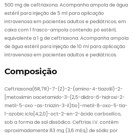
500 mg de ceftriaxona. Acompanha ampola de água
estéril para injeção de 5 ml para aplicação
intravenosa em pacientes adultos e pediátricos; em
caixa com 1 frasco-ampola contendo pó estéril,
equivalente a 1 g de ceftriaxona. Acompanha ampola
de água estéril para injeção de 10 ml para aplicação
intravenosa em pacientes adultos e pediátricos.
Composição
Ceftriaxona(6R,7R)-7-(Z)-2-(amino-4-tiazolil)-2-
[metoxiimin oacetamido-3-(2,5-diidro-6-hidroxi-2-
metil-5-oxo -as-triazin-3-il)tio]-metil-8-oxo-5-tia-
1-azobic iclo[4,2,0]-oct-2-en-2-ácido carboxilíco,
sob a forma de sal dissódico. Ceftriax I.V. contém
aproximadamente 83 mg (3,6 mEq) de sódio por