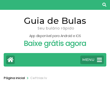
Pular
para
o
Guia de Bulas
conteúdo
Seu bulário rápido
(pressione
App disponível para Android e iOS
Enter)
Baixe grátis agora
MENU
>
Página inicial
Ceftriax Iv