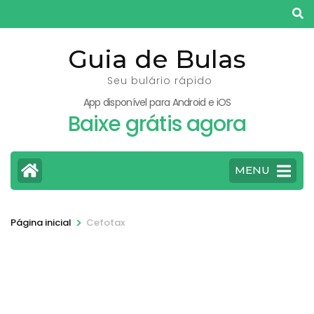
Pular
para
o
Guia de Bulas
conteúdo
Seu bulário rápido
(pressione
App disponível para Android e iOS
Enter)
Baixe grátis agora
MENU
>
Página inicial
Cefotax