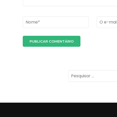
Name
*
Email
*
Pesquisar
por: