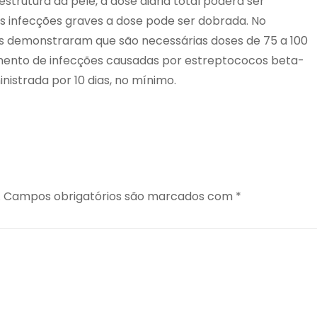
strutura da pele, a dose diária total poderá ser
as infecções graves a dose pode ser dobrada. No
cos demonstraram que são necessárias doses de 75 a 100
mento de infecções causadas por estreptococos beta-
nistrada por 10 dias, no mínimo.
.
Campos obrigatórios são marcados com
*