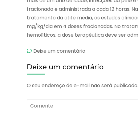
mais de um ano de idade, infecções da pele e e
fracionada e administrada a cada 12 horas. N
tratamento da otite média, os estudos clíni
mg/kg/dia em 4 doses fracionadas. No trata
hemolíticos, a dose terapêutica deve ser admi
emCeflexin
Deixe um comentário
Deixe um comentário
O seu endereço de e-mail não será publicado
Comente