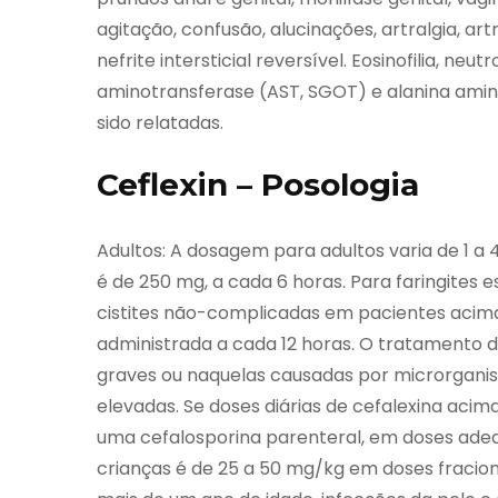
agitação, confusão, alucinações, artralgia, ar
nefrite intersticial reversível. Eosinofilia, n
aminotransferase (AST, SGOT) e alanina amin
sido relatadas.
Ceflexin – Posologia
Adultos: A dosagem para adultos varia de 1 a 
é de 250 mg, a cada 6 horas. Para faringites 
cistites não-complicadas em pacientes acima
administrada a cada 12 horas. O tratamento de 
graves ou naquelas causadas por microrgani
elevadas. Se doses diárias de cefalexina acim
uma cefalosporina parenteral, em doses adeq
crianças é de 25 a 50 mg/kg em doses fracion