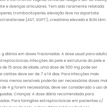
trite e doenças articulares. Tem sido raramente relatada
eutropenia, trombocitopenia, elevação leve na aspartate
otransferase (AST, SGPT), creatinina elevada e BUN têm
4 g diários em doses fracionadas. A dose usual para adult
estreptocócicas, infecções da pele e estruturas da pele e
 de 15 anos de idade, uma dose de 500 mg pode ser
cistites deve ser de 7 a 14 dias. Para infecções mais
smos menos sensíveis poderão ser necessárias doses ma
a de 4 g forem necessárias, deve ser considerado o uso d
uadas. Crianças: A dose diária recomendada para
adas. Para faringites estreptocócicas em pacientes c/