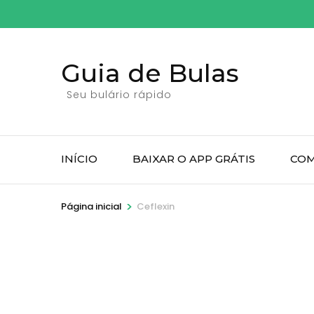
Pular
para
o
Guia de Bulas
conteúdo
(pressione
Seu bulário rápido
Enter)
INÍCIO
BAIXAR O APP GRÁTIS
COM
>
Página inicial
Ceflexin