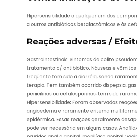
Hipersensibilidade a qualquer um dos compone
a outros antibióticos betalactâmicos e às cef
Reações adversas / Efeit
Gastrointestinais: Sintomas de colite pseu
tratamento c/ antibiótico. Náuseas e vômito
freqüente tem sido a diarréia, sendo rarame
terapia. Tem também ocorrido dispepsia, gas
penicilinas ou cefalosporinas, têm sido rarame
Hipersensibilidade: Foram observadas reações
angioedema e raramente eritema multiforme,
epidérmica. Essas reações geralmente desap
pode ser necessária em alguns casos. Anafila
pruridos anal e genital, monilíase genital, vag