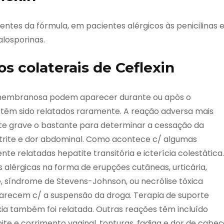
ntes da fórmula, em pacientes alérgicos às penicilinas 
alosporinas.
os colaterais de Ceflexin
domembranosa podem aparecer durante ou após o
s têm sido relatados raramente. A reação adversa mais
nte grave o bastante para determinar a cessação da
trite e dor abdominal. Como acontece c/ algumas
nte relatadas hepatite transitória e icterícia colestática.
 alérgicas na forma de erupções cutâneas, urticária,
 síndrome de Stevens-Johnson, ou necrólise tóxica
arecem c/ a suspensão da droga. Terapia de suporte
xia também foi relatada. Outras reações têm incluído
inite e corrimento vaginal, tonturas, fadiga e dor de cabeç