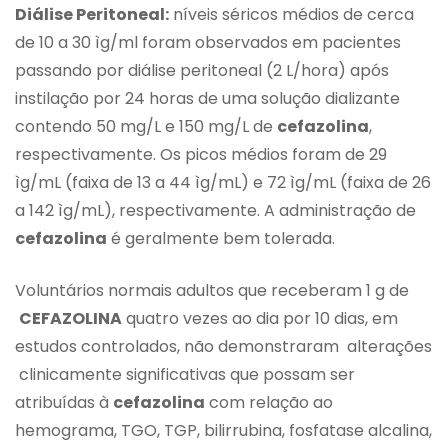
Diálise Peritoneal:
níveis séricos médios de cerca
de 10 a 30 ìg/ml foram observados em pacientes
passando por diálise peritoneal (2 L/hora) após
instilação por 24 horas de uma solução dializante
contendo 50 mg/L e 150 mg/L de
cefazolina
,
respectivamente. Os picos médios foram de 29
ìg/mL (faixa de 13 a 44 ìg/mL) e 72 ìg/mL (faixa de 26
a 142 ìg/mL), respectivamente. A administração de
cefazolina
é geralmente bem tolerada.
Voluntários normais adultos que receberam 1 g de
CEFAZOLINA
quatro vezes ao dia por 10 dias, em
estudos controlados, não demonstraram alterações
clinicamente significativas que possam ser
atribuídas à
cefazolina
com relação ao
hemograma, TGO, TGP, bilirrubina, fosfatase alcalina,