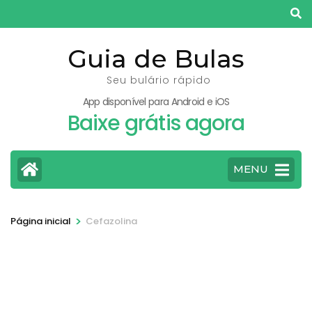
Pular
para
o
Guia de Bulas
conteúdo
Seu bulário rápido
(pressione
App disponível para Android e iOS
Enter)
Baixe grátis agora
MENU
>
Página inicial
Cefazolina