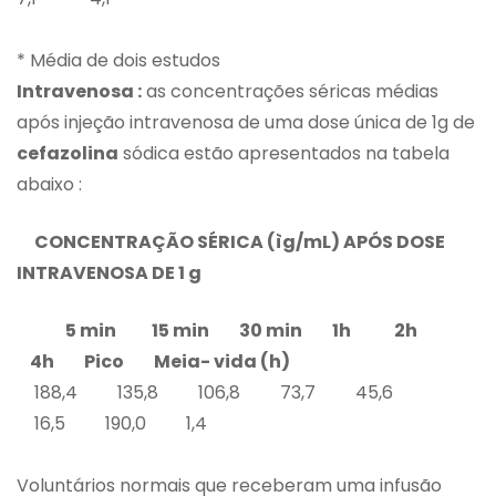
* Média de dois estudos
Intravenosa :
as concentrações séricas médias
após injeção intravenosa de uma dose única de 1g de
cefazolina
sódica estão apresentados na tabela
abaixo :
CONCENTRAÇÃO SÉRICA (
ì
g/mL) APÓS DOSE
INTRAVENOSA DE 1 g
5 min
15 min 30 min 1h 2h
4h Pico Meia- vida (h)
188,4 135,8 106,8 73,7 45,6
16,5 190,0 1,4
Voluntários normais que receberam uma infusão