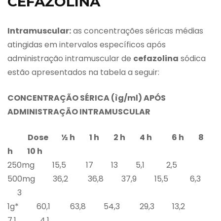
CEFAZOLINA
Intramuscular:
as concentrações séricas médias
atingidas em intervalos específicos após
administração intramuscular de
cefazolina
sódica
estão apresentados na tabela a seguir:
CONCENTRAÇÃO SÉRICA (
ì
g/ml) APÓS
ADMINISTRAÇÃO INTRAMUSCULAR
Dose
½ h
1 h
2 h
4 h
6 h
8
h
10 h
250mg 15,5 17 13 5,1 2,5
500mg 36,2 36,8 37,9 15,5 6,3
3
1g* 60,1 63,8 54,3 29,3 13,2
7,1 4,1