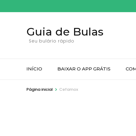
Pular
para
o
Guia de Bulas
conteúdo
(pressione
Seu bulário rápido
Enter)
INÍCIO
BAIXAR O APP GRÁTIS
COM
>
Página inicial
Cefamox