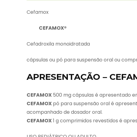
Cefamox
CEFAMOX®
Cefadroxila monoidratada
cápsulas ou pó para suspensão oral ou compr
APRESENTAÇÃO – CEFA
CEFAMOX
500 mg cápsulas é apresentado em
CEFAMOX
pó para suspensão oral é apresent
acompanhado de dosador oral.
CEFAMOX
1 g comprimidos revestidos é apre
USO PEDIÁTRICO OU ADULTO