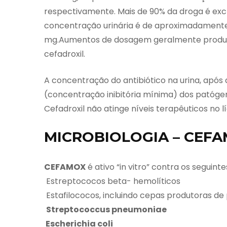
respectivamente. Mais de 90% da droga é excr
concentração urinária é de aproximadamente
mg.Aumentos de dosagem geralmente produz
cefadroxil.
A concentração do antibiótico na urina, após
(concentração inibitória mínima) dos patógeno
Cefadroxil não atinge níveis terapêuticos no l
MICROBIOLOGIA – CEF
CEFAMOX
é ativo “in vitro” contra os seguin
Estreptococos beta- hemolíticos
Estafilococos, incluindo cepas produtoras de
Streptococcus pneumoniae
Escherichia coli