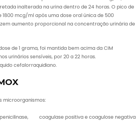
etada inalterada na urina dentro de 24 horas. O pico de
 1800 mcg/ml após uma dose oral única de 500
em aumento proporcional na concentração urinária de
 dose de 1 grama, foi mantida bem acima da CIM
s urinários sensíveis, por 20 a 22 horas.
íquido cefalorraquidiano.
AMOX
tes microorganismos:
 penicilinase, coagulase positiva e coagulose negativa