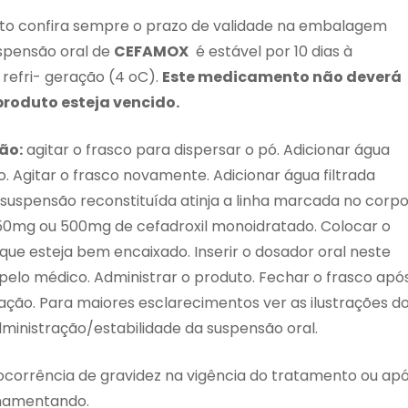
to confira sempre o prazo de validade na embalagem
uspensão oral de
CEFAMOX
é estável por 10 dias à
refri- geração (4 oC).
Este medicamento não deverá
produto esteja vencido.
ão:
agitar o frasco para dispersar o pó. Adicionar água
o. Agitar o frasco novamente. Adicionar água filtrada
uspensão reconstituída atinja a linha marcada no corp
0mg ou 500mg de cefadroxil monoidratado. Colocar o
que esteja bem encaixado. Inserir o dosador oral neste
pelo médico. Administrar o produto. Fechar o frasco apó
ação. Para maiores esclarecimentos ver as ilustrações d
inistração/estabilidade da suspensão oral.
ocorrência de gravidez na vigência do tratamento ou ap
amamentando.