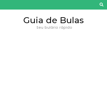
Pular
para
o
Guia de Bulas
conteúdo
Seu bulário rápido
(pressione
Enter)