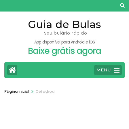
Pular
para
o
Guia de Bulas
conteúdo
Seu bulário rápido
(pressione
App disponível para Android e iOS
Enter)
Baixe grátis agora
MENU
>
Página inicial
Cefadroxil