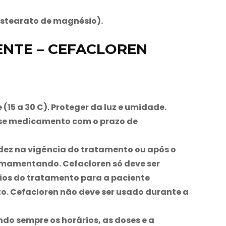
estearato de magnésio).
ENTE – CEFACLOREN
15 a 30 C). Proteger da luz e umidade.
se medicamento com o prazo de
dez na vigência do tratamento ou após o
á amamentando.
Cefacloren
só deve ser
cios do tratamento para a paciente
to.
Cefacloren
não deve ser usado durante a
do sempre os horários, as doses e a