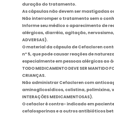
duração do tratamento.
As cápsulas não devem ser mastigadas ou
Não interromper o tratamento sem o con
Informe seu médico o aparecimento de re
alérgicas, diarréia, agitação, nervosismo
ADVERSAS).
O material da cápsula de
Cefacloren
cont
nº 5, que pode causar reações de natureza
especialmente em pessoas alérgicas ao áci
TODO MEDICAMENTO DEVE SER MANTIDO F
CRIANÇAS.
Não administrar
Cefacloren
com anticoag
aminoglicosídicos, colistina, polimixina, 
INTERAÇÕES MEDICAMENTOSAS).
O cefaclor é contra- indicado em pacientes
cefalosporinas e a outros antibióticos b