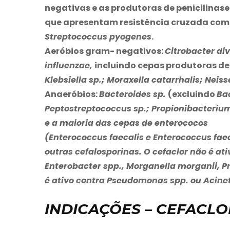
negativas e as produtoras de penicilinas
que apresentam resistência cruzada com 
Streptococcus pyogenes
.
Aeróbios gram- negativos:
Citrobacter di
influenzae,
incluindo cepas produtoras de
Klebsiella sp.; Moraxella catarrhalis; Neis
Anaeróbios:
Bacteroides sp.
(excluindo
Bac
Peptostreptococcus sp.; Propionibacterium 
e a maioria das cepas de enterococos
(
Enterococcus faecalis
e
Enterococcus fa
outras cefalosporinas. O cefaclor não é at
Enterobacter spp.
,
Morganella morganii, Pr
é ativo contra
Pseudomonas spp.
ou
Acine
INDICAÇÕES – CEFACL