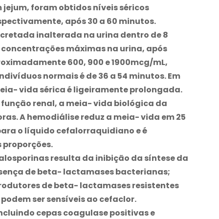
 jejum, foram obtidos níveis séricos
spectivamente, após 30 a 60 minutos.
retada inalterada na urina dentro de 8
as concentrações máximas na urina, após
proximadamente 600, 900 e 1900mcg/mL,
ndivíduos normais é de 36 a 54 minutos. Em
eia- vida sérica é ligeiramente prolongada.
unção renal, a meia- vida biológica da
horas. A hemodiálise reduz a meia- vida em 25
para o líquido cefalorraquidiano e é
 proporções.
alosporinas resulta da inibição da síntese da
resença de beta- lactamases bacterianas;
odutores de beta- lactamases resistentes
 podem ser sensíveis ao cefaclor.
incluindo cepas coagulase positivas e