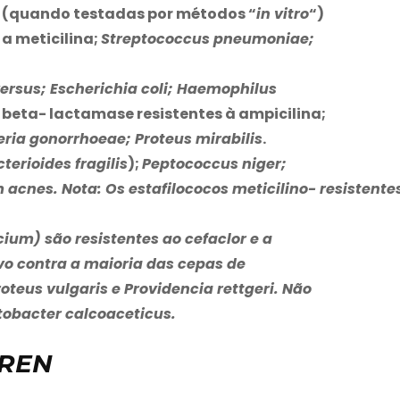
e (quando testadas por métodos “
in vitro
“)
a meticilina;
Streptococcus pneumoniae;
versus; Escherichia coli; Haemophilus
 beta- lactamase resistentes à ampicilina;
seria gonorrhoeae; Proteus mirabilis
.
terioides fragilis
);
Peptococcus niger;
acnes. Nota: Os estafilococos meticilino- resistente
ecium
) são resistentes ao cefaclor e a
ivo contra a maioria das cepas de
oteus vulgaris e Providencia rettgeri
. Não
tobacter calcoaceticus
.
OREN