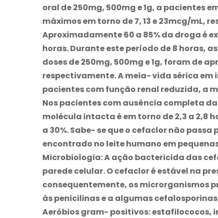
oral de 250mg, 500mg e 1g, a pacientes em
máximos em torno de 7, 13 e 23mcg/mL, re
Aproximadamente 60 a 85% da droga é exc
horas. Durante este período de 8 horas, 
doses de 250mg, 500mg e 1g, foram de a
respectivamente. A meia- vida sérica em i
pacientes com função renal reduzida, a m
Nos pacientes com ausência completa da f
molécula intacta é em torno de 2,3 a 2,8 
a 30%. Sabe- se que o cefaclor não passa 
encontrado no leite humano em pequenas
Microbiologia: A ação bactericida das cef
parede celular. O cefaclor é estável na p
consequentemente, os microrganismos pr
às penicilinas e a algumas cefalosporinas
Aeróbios gram- positivos: estafilococos, 