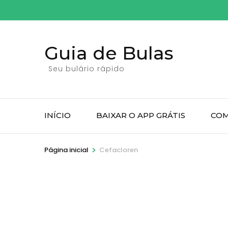
Pular
para
o
Guia de Bulas
conteúdo
(pressione
Seu bulário rápido
Enter)
INÍCIO
BAIXAR O APP GRÁTIS
COM
>
Página inicial
Cefacloren