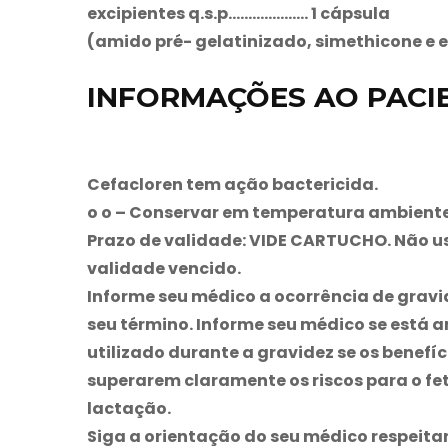
excipientes q.s.p……………….. 1 cápsula
(amido pré- gelatinizado, simethicone e 
INFORMAÇÕES AO PACI
Cefacloren
tem ação bactericida.
o o – Conservar em temperatura ambiente (
Prazo de validade: VIDE CARTUCHO.
Não u
validade vencido.
Informe seu médico a ocorrência de gravi
seu término. Informe seu médico se est
utilizado durante a gravidez se os benefí
superarem claramente os riscos para o fe
lactação.
Siga a orientação do seu médico respeitan