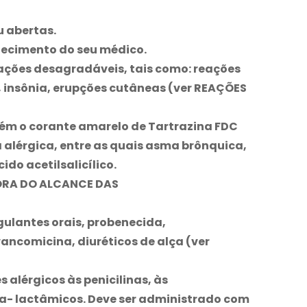
 abertas.
hecimento do seu médico.
ações desagradáveis, tais como: reações
, insônia, erupções cutâneas (ver REAÇÕES
ém o corante amarelo de Tartrazina FDC
 alérgica, entre as quais asma brônquica,
do acetilsalicílico.
ORA DO ALCANCE DAS
ulantes orais, probenecida,
vancomicina, diuréticos de alça (ver
 alérgicos às penicilinas, às
eta- lactâmicos. Deve ser administrado com