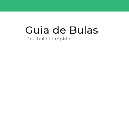
Pular
para
o
Guia de Bulas
conteúdo
(pressione
Seu bulário rápido
Enter)