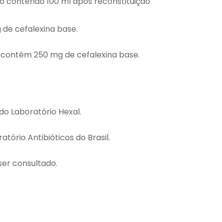
o contendo 100 ml após reconstituição
de cefalexina base.
, contém 250 mg de cefalexina base.
do Laboratório Hexal.
tório Antibióticos do Brasil.
ser consultado.