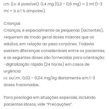
i.m. (i.v. é possível): 0,4 mg (0,2 – 0,6 mg) = 2 ml (1-3
ml = ½ a 1 ½ ampolas).
Crianças
Crianças, e especialmente as pequenas (lactentes),
requerem de modo geral doses maiores que os
adultos, em relação ao peso corpóreo. Todavia
existem diferenças consideráveis entre os pacientes,
e as seguintes doses são fornecidas para orientação:
-digitalização rápida (24 horas) em casos de
urgência:
i.v. ou i.m.: 0,02 – 0,04 mg/kg diariamente em 1-3
doses fracionadas.
Para posologia em situações especiais, incluindo
pacientes idosos, vide “Precauções”.