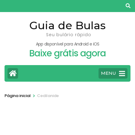
Pular
para
o
Guia de Bulas
conteúdo
Seu bulário rápido
(pressione
App disponível para Android e iOS
Enter)
Baixe grátis agora
MENU
>
Página inicial
Cedilanide