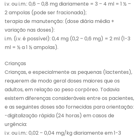
i.v. ou i.m.: 0,6 – 0,8 mg diariamente = 3 – 4 ml = 1 ½ –
2 ampolas (pode ser fracionada);
terapia de manutenção: (dose diária média +
variação nas doses):
i.m. (i.v. é possível): 0,4 mg (0,2 – 0,6 mg) = 2 ml (1-3
ml = ½ a 1 ½ ampolas).
Crianças
Crianças, e especialmente as pequenas (lactentes),
requerem de modo geral doses maiores que os
adultos, em relação ao peso corpóreo. Todavia
existem diferenças consideráveis entre os pacientes,
e as seguintes doses são fornecidas para orientação:
-digitalização rápida (24 horas) em casos de
urgência:
i.v. ou i.m.: 0,02 – 0,04 mg/kg diariamente em 1-3