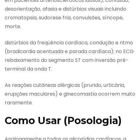
em pacientes arterioscleróticos idosos), confusão,
desorientação, afasia e distúrbios visuais incluindo
cromatopsia, sudorese fria, convulsões, síncope,
morte.
distúrbios da freqüência cardíaca, condução e ritmo
(bradicardia acentuada e parada cardíaca); no ECG
rebaixamento do segmento ST com inversão pré-
terminal da onda T.
As reações cutâneas alérgicas (prurido, urticária,
erupções maculares) e ginecomastia ocorrem muito
raramente.
Como Usar (Posologia)
Analogamente a todos os glicosídios cardíacos, a