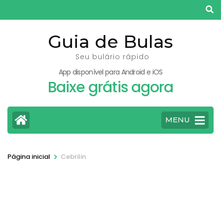
Pular
para
o
Guia de Bulas
conteúdo
Seu bulário rápido
(pressione
App disponível para Android e iOS
Enter)
Baixe grátis agora
MENU
>
Página inicial
Cebrilin